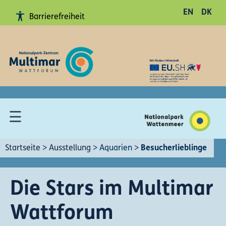
EN
DK
Barrierefreiheit
Hohe
Kontraste
anschalten
Erklärung
Barrierefreiheit
Gebärdensprache
☰
Leichte
Sprache
Sitemap
Startseite
>
Ausstellung
>
Aquarien
>
Besucherlieblinge
Die Stars im Multimar
Wattforum