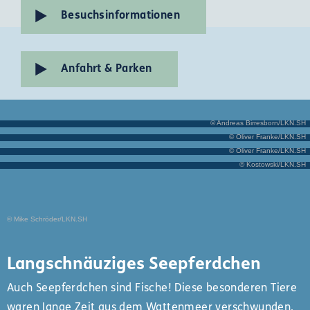
Besuchsinformationen
Anfahrt & Parken
Ausstellung & Aquarien
© Andreas Birresborn/LKN.SH
Unsere Bildungsangebote
© Oliver Franke/LKN.SH
Dein Besuch im Multimar Wattforum
© Oliver Franke/LKN.SH
Veranstaltungen & Aktuelles
© Kostowski/LKN.SH
© Mike Schröder/LKN.SH
Langschnäuziges Seepferdchen
Auch Seepferdchen sind Fische! Diese besonderen Tiere
waren lange Zeit aus dem Wattenmeer verschwunden.