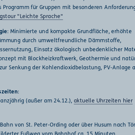
es Programm für Gruppen mit besonderen Anforderung
gstour "Leichte Sprache"
gie
: Minimierte und kompakte Grundfläche, erhöhte
mmung durch umweltfreundliche Dämmstoffe,
sernutzung, Einsatz ökologisch unbedenklicher Mate
onzept mit Blockheizkraftwerk, Geothermie und natür
zur Senkung der Kohlendioxidbelastung, PV-Anlage 
szeiten
:
ganzjährig (außer am 24.12.),
aktuelle Uhrzeiten hier
r Bahn von St. Peter-Ording oder über Husum nach Tö
ilderter Fußweg vom Bahnhof ca. 15 Minuten