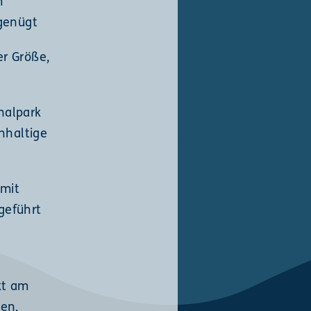
m
genügt
er Größe,
nalpark
hhaltige
 mit
geführt
kt am
ten,