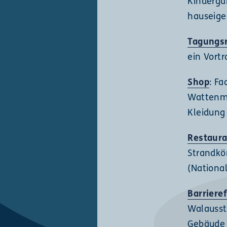
Kinderga
hauseige
Tagungs
ein Vortr
Shop
: F
Wattenme
Kleidung
Restaura
Strandkör
(Nationa
Barriere
Walausst
Gebäude (