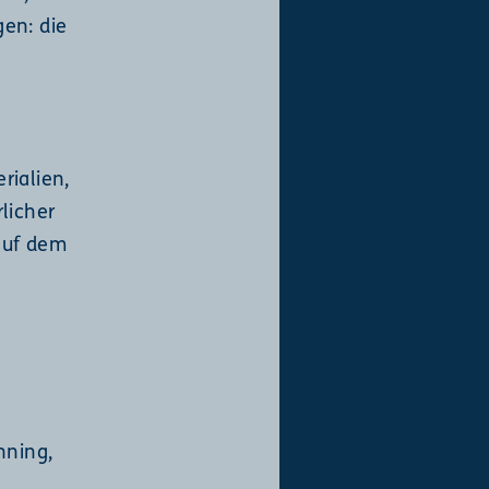
en: die
rialien,
licher
auf dem
nning,