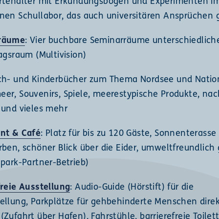
rtenalter mit Erkundungsbögen und Experimenten i
nen Schullabor, das auch universitären Ansprüchen 
räume
: Vier buchbare Seminarräume unterschiedlich
agsraum (Multivision)
ach- und Kinderbücher zum Thema Nordsee und Natio
er, Souvenirs, Spiele, meerestypische Produkte, nac
 und vieles mehr
nt & Café
: Platz für bis zu 120 Gäste, Sonnenterasse
ben, schöner Blick über die Eider, umweltfreundlich 
lpark-Partner-Betrieb)
freie Ausstellung
: Audio-Guide (Hörstift) für die
ellung, Parkplätze für gehbehinderte Menschen dire
Zufahrt über Hafen), Fahrstühle, barrierefreie Toilet