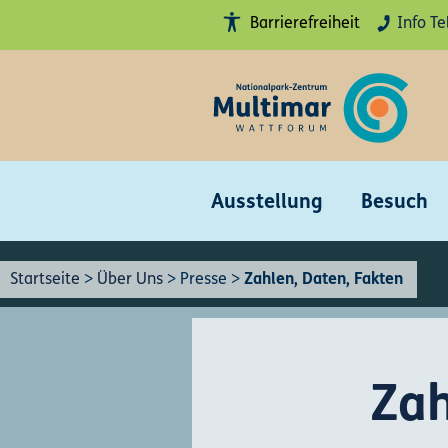
Barrierefreiheit
Info Te
Hohe
Kontraste
anschalten
Erklärung
Barrierefreiheit
Gebärdensprache
Ausstellung
Besuch
Leichte
Sprache
Startseite
>
Über Uns
>
Presse
>
Zahlen, Daten, Fakten
Sitemap
Zah