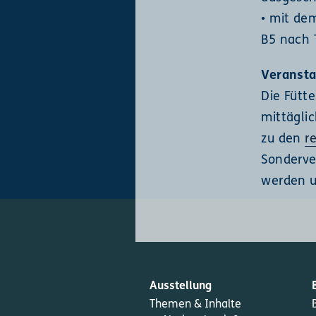
• mit de
B5 nach 
Veranst
Die Fütt
mittägli
zu den
r
Sonderve
werden 
Ausstellung
Themen & Inhalte