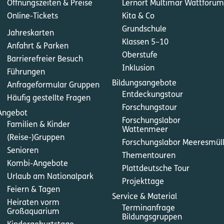
Öffnungszeiten & Preise
Lernort Multimar Wattforum
Online-Tickets
Kita & Co
Grundschule
Jahreskarten
Klassen 5–10
Anfahrt & Parken
Oberstufe
Barrierefreier Besuch
Inklusion
Führungen
Bildungsangebote
Anfrageformular Gruppen
Entdeckungstour
Häufig gestellte Fragen
Forschungstour
Angebot
Forschungslabor
Familien & Kinder
Wattenmeer
(Reise-)Gruppen
Forschungslabor Meeresmül
Senioren
Thementouren
Kombi-Angebote
Plattdeutsche Tour
Urlaub am Nationalpark
Projekttage
Feiern & Tagen
Service & Material
Heiraten vorm
Terminanfrage
Großaquarium
Bildungsgruppen