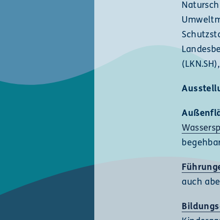
Natursch
Umweltmi
Schutzst
Landesbe
(LKN.SH),
Ausstell
Außenfl
Wassersp
begehba
Führung
auch abe
Bildung