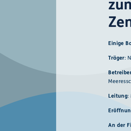
zum
Ze
Einige B
Träger
: 
Betreibe
Meeressc
Leitung
:
Eröffnu
An der F