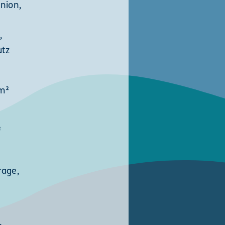
nion,
,
utz
m²
²
rage,