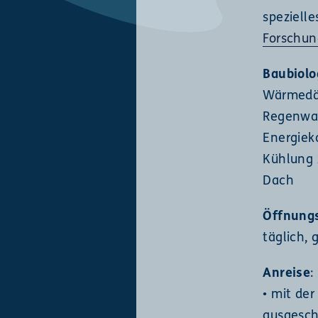
speziell
Forschun
Baubiolo
Wärmedä
Regenwas
Energiek
Kühlung 
Dach
Öffnung
täglich, 
Anreise
:
• mit de
ausgesch