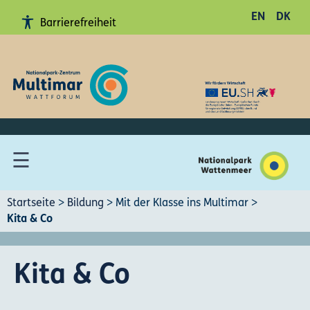
EN
DK
Barrierefreiheit
Hohe
Kontraste
anschalten
Erklärung
Barrierefreiheit
Gebärdensprache
☰
Leichte
Sprache
Sitemap
Startseite
>
Bildung
>
Mit der Klasse ins Multimar
>
Kita & Co
Kita & Co