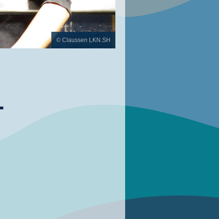
© Claussen LKN.SH
-