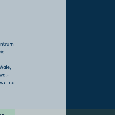
entrum
ie
Wale,
wal-
 zweimal