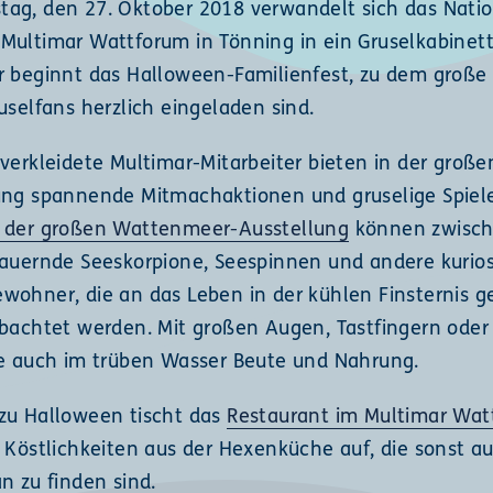
ag, den 27. Oktober 2018 verwandelt sich das Natio
Multimar Wattforum in Tönning in ein Gruselkabinet
r beginnt das Halloween-Familienfest, zu dem große
uselfans herzlich eingeladen sind.
verkleidete Multimar-Mitarbeiter bieten in der große
ung spannende Mitmachaktionen und gruselige Spiel
 der großen Wattenmeer-Ausstellung
können zwisch
lauernde Seeskorpione, Seespinnen und andere kurio
wohner, die an das Leben in der kühlen Finsternis 
obachtet werden. Mit großen Augen, Tastfingern oder
ie auch im trüben Wasser Beute und Nahrung.
zu Halloween tischt das
Restaurant im Multimar Wat
e Köstlichkeiten aus der Hexenküche auf, die sonst a
n zu finden sind.