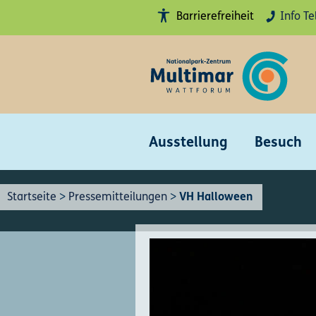
Barrierefreiheit
Info Te
Hohe
Kontraste
anschalten
Erklärung
Barrierefreiheit
Gebärdensprache
Ausstellung
Besuch
Leichte
Sprache
Startseite
>
Pressemitteilungen
>
VH Halloween
Sitemap