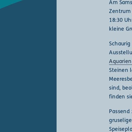
Am Samst
Zentrum 
18:30 Uh
kleine Gr
Schaurig 
Ausstell
Aquarien
Steinen 
Meeresbe
sind, be
finden s
Passend 
gruselig
Speisepla