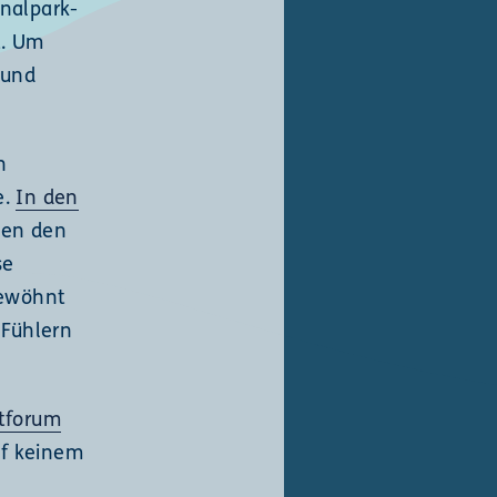
nalpark-
t. Um
 und
n
e.
In den
en den
se
gewöhnt
 Fühlern
tforum
uf keinem