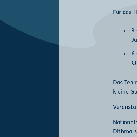
Für das H
3 
Ja
6 
€)
Das Team
kleine Gä
Veransta
National
Dithmars