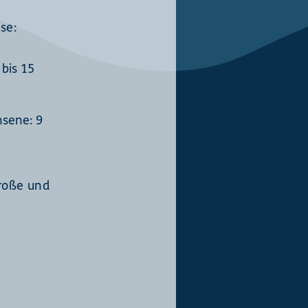
se:
 bis 15
hsene: 9
große und