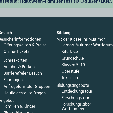
essebild: Halloween-Familienfest (© Claußen/LKN.
Besuch
Bildung
Besucherinformationen
Mit der Klasse ins Multimar
Öffnungszeiten & Preise
Lernort Multimar Wattforum
Online-Tickets
Kita & Co
Grundschule
Jahreskarten
Klassen 5–10
Anfahrt & Parken
Oberstufe
Barrierefreier Besuch
Inklusion
Führungen
Bildungsangebote
Anfrageformular Gruppen
Entdeckungstour
Häufig gestellte Fragen
Forschungstour
Angebot
Forschungslabor
Familien & Kinder
Wattenmeer