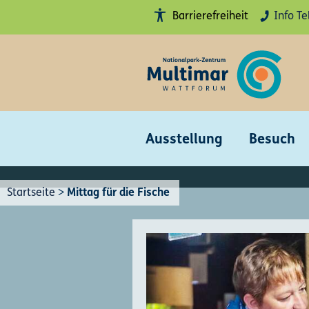
Barrierefreiheit
Info Te
Hohe
Kontraste
anschalten
Erklärung
Barrierefreiheit
Gebärdensprache
Ausstellung
Besuch
Leichte
Sprache
Startseite
>
Mittag für die Fische
Sitemap