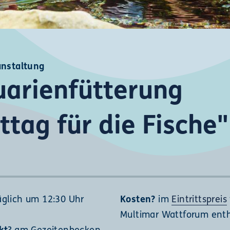
anstaltung
arienfütterung
ttag für die Fische"
äglich um 12:30 Uhr
Kosten?
im
Eintrittspreis
Multimar Wattforum ent