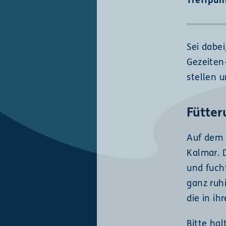
Treffpun
Sei dabe
Gezeiten
stellen 
Fütte
Auf dem 
Kalmar. 
und fuch
ganz ruhi
die in i
Bitte ha