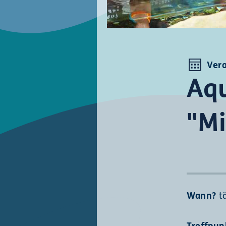
Ver
Aqu
"Mi
Wann?
t