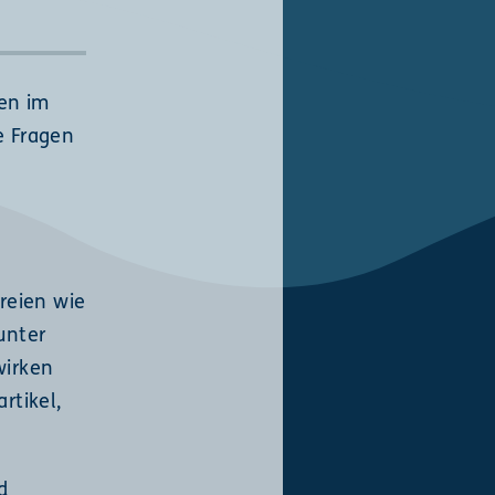
en im
e Fragen
reien wie
unter
wirken
rtikel,
d