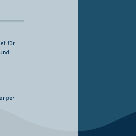
ket für
 und
n
er per