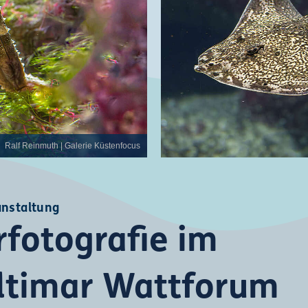
Ralf Reinmuth | Galerie Küstenfocus
anstaltung
rfotografie im
ltimar Wattforum