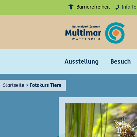
Barrierefreiheit
Info Te
Hohe
Kontraste
anschalten
Erklärung
Barrierefreiheit
Gebärdensprache
Ausstellung
Besuch
Leichte
Sprache
Startseite
>
Fotokurs Tiere
Sitemap