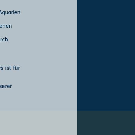
 Aquarien
kenen
urch
 ist für
serer