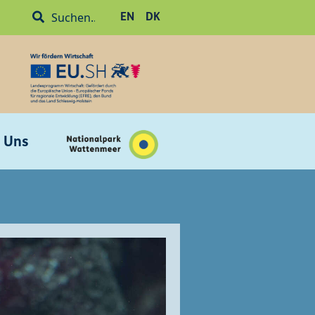
EN
DK
 Uns