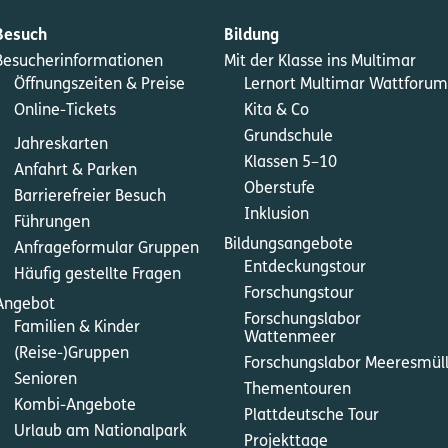
Besuch
Bildung
Besucherinformationen
Mit der Klasse ins Multimar
Öffnungszeiten & Preise
Lernort Multimar Wattforum
Online-Tickets
Kita & Co
Grundschule
Jahreskarten
Klassen 5–10
Anfahrt & Parken
Oberstufe
Barrierefreier Besuch
Inklusion
Führungen
Bildungsangebote
Anfrageformular Gruppen
Entdeckungstour
Häufig gestellte Fragen
Forschungstour
Angebot
Forschungslabor
Familien & Kinder
Wattenmeer
(Reise-)Gruppen
Forschungslabor Meeresmül
Senioren
Thementouren
Kombi-Angebote
Plattdeutsche Tour
Urlaub am Nationalpark
Projekttage