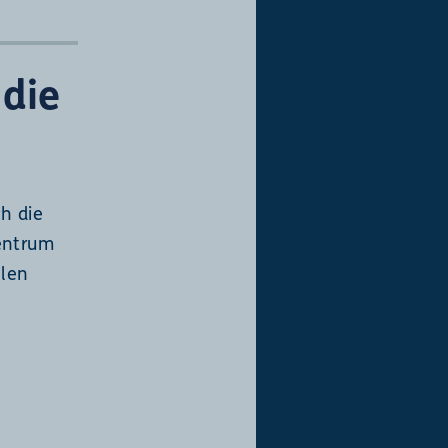
 die
h die
entrum
llen