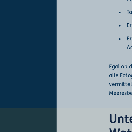
Ta
Er
Er
A
Egal ob d
alle Foto
vermittel
Meeresbe
Unt