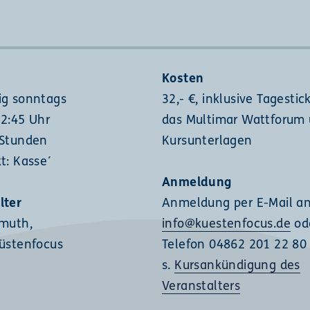
Kosten
ig sonntags
32,- €, inklusive Tagestic
12:45 Uhr
das Multimar Wattforum
 Stunden
Kursunterlagen
t: Kasse´
Anmeldung
lter
Anmeldung per E-Mail a
nmuth,
info@kuestenfocus.de
od
Küstenfocus
Telefon 04862 201 22 80
s.
Kursankündigung des
Veranstalters